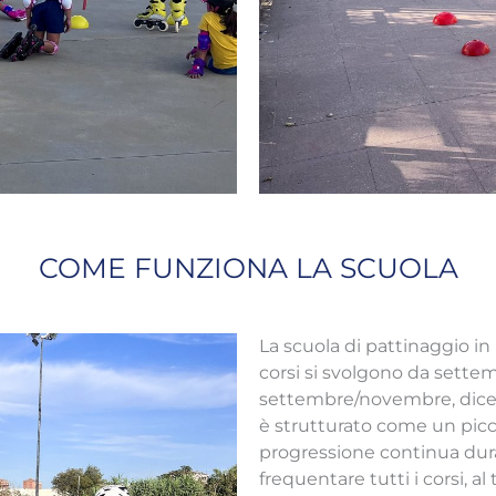
COME FUNZIONA LA SCUOLA
La scuola di pattinaggio in
corsi si svolgono da settem
settembre/novembre, dice
è strutturato come un picco
progressione continua dura
frequentare tutti i corsi, al