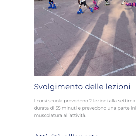
Svolgimento delle lezioni
I corsi scuola prevedono 2 lezioni alla setti
durata di 55 minuti e prevedono una parte iniz
muscolatura all’attività.