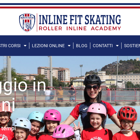
STRI CORSI
LEZIONI ONLINE
BLOG
CONTATTI
SOSTIEN
gio in
ni
i tempi