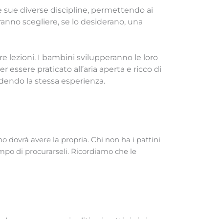
e sue diverse discipline, permettendo ai
nno scegliere, se lo desiderano, una
tre lezioni. I bambini svilupperanno le loro
 essere praticato all’aria aperta e ricco di
idendo la stessa esperienza.
nuno dovrà avere la propria. Chi non ha i pattini
empo di procurarseli. Ricordiamo che le