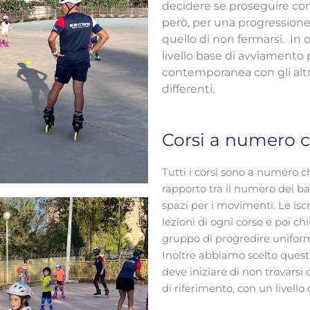
decidere se proseguire con il
però, per una progressione
quello di non fermarsi. In
livello base di avviamento p
contemporanea con gli altri
differenti.
Corsi a numero 
Tutti i corsi sono a numero c
rapporto tra il numero dei bam
spazi per i movimenti. Le is
lezioni di ogni corso e poi ch
gruppo di progredire uniform
Inoltre abbiamo scelto quest
deve iniziare di non trovars
di riferimento, con un livello