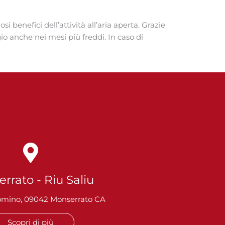
 benefici dell’attività all’aria aperta. Grazie
io anche nei mesi più freddi. In caso di
rrato - Riu Saliu​
omino, 09042 Monserrato CA
Scopri di più