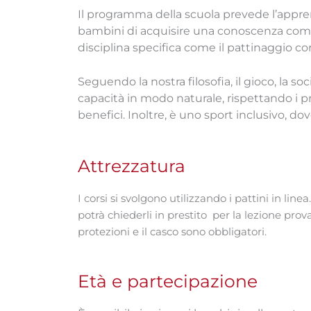
Il programma della scuola prevede l’appre
bambini di acquisire una conoscenza comp
disciplina specifica come il pattinaggio corsa,
Seguendo la nostra filosofia, il gioco, la s
capacità in modo naturale, rispettando i pro
benefici. Inoltre, è uno sport inclusivo, 
Attrezzatura
I corsi si svolgono utilizzando i pattini in line
potrà chiederli in prestito per la lezione pro
protezioni e il casco sono obbligatori.
Età e partecipazione