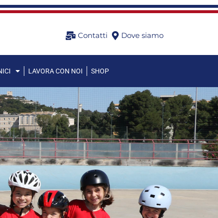
Contatti
Dove siamo
ICI
LAVORA CON NOI
SHOP