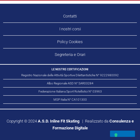
Contatti
I nostri corsi
Policy Cookies
Segreteria e Orari
LE NOSTRE CERTIFICAZIONI​
Registro Nazionale delle Attività Sportive Dilettantistiche N° 9222980092
Albo Regionale ASD N° SAR03284
Federazione Italiana Sport Rotellistici N° 03963
MSP Italia N° CA101300
Copyright © 2024
A.S.D. Inline Fit Skating
| Realizzato da
Consulenza e
Formazione Digitale