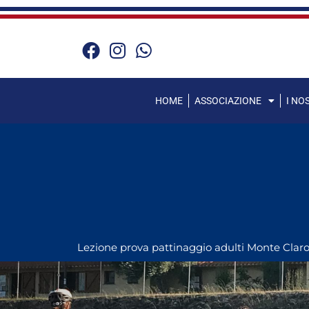
Vai
al
contenuto
HOME
ASSOCIAZIONE
I NO
Lezione prova pattinaggio adulti Monte Clar