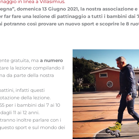
naggio in linea a Villasimius.
egna”, domenica 13 Giugno 2021, la nostra associazione e 
far fare una lezione di pattinaggio a tutti i bambini dai 7 
i potranno così provare un nuovo sport e scoprire le 8 ruo
mente gratuita, ma
a numero
tare la lezione compilando il
ma da parte della nostra
ttini, infatti questi
otazione della lezione.
:55 per i bambini dai 7 ai 10
dagli 11 ai 12 anni.
tranno inoltre parlare con i
u questo sport e sul mondo dei