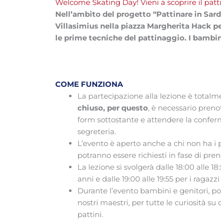
Welcome Skating Day! Vieni a scoprire il patti
Nell’ambito del progetto “Pattinare in Sard
Villasimius nella piazza Margherita Hack per 
le prime tecniche del pattinaggio. I bambin
COME FUNZIONA
La partecipazione alla lezione è total
chiuso, per questo
, è necessario preno
form sottostante e attendere la confer
segreteria.
L’evento è aperto anche a chi non ha i pa
potranno essere richiesti in fase di pren
La lezione si svolgerà dalle 18:00 alle 18
anni e dalle 19:00 alle 19:55 per i ragazzi 
Durante l’evento bambini e genitori, po
nostri maestri, per tutte le curiosità s
pattini.